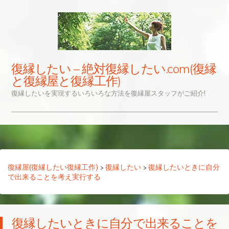
復縁したい – 絶対復縁したい.com(復縁
と復縁屋と復縁工作)
復縁したいを実現するいろいろな方法を復縁屋スタッフがご紹介!
ナビゲーション
コンテンツへスキップ
復縁屋(復縁したい復縁工作)
>
復縁したい
>
復縁したいときに自分
で出来ることを考え実行する
復縁したいときに自分で出来ることを