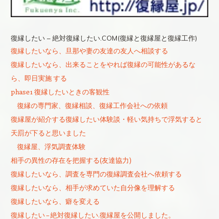
復縁したい – 絶対復縁したい.COM(復縁と復縁屋と復縁工作)
復縁したいなら、旦那や妻の友達の友人へ相談する
復縁したいなら、出来ることをやれば復縁の可能性があるな
ら、即日実施 する
phase1 復縁したいときの客観性
復縁の専門家、復縁相談、復縁工作会社への依頼
復縁屋が紹介する復縁したい体験談・軽い気持ちで浮気すると
天罰が下ると思いました
復縁屋、浮気調査体験
相手の異性の存在を把握する(友達協力)
復縁したいなら、調査を専門の復縁調査会社へ依頼する
復縁したいなら、相手が求めていた自分像を理解する
復縁したいなら、癖を変える
復縁したい – 絶対復縁したい.復縁屋を公開しました。