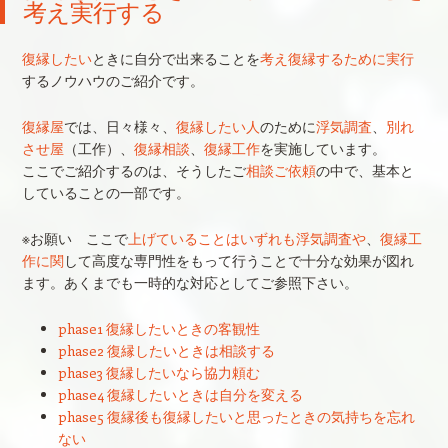
考え実行する
復縁したい
ときに自分で出来ることを
考え復縁するために実行
するノウハウのご紹介です。
復縁屋
では、日々様々、
復縁したい人
のために
浮気調査
、
別れ
させ屋
（工作）、
復縁相談
、
復縁工作
を実施しています。
ここでご紹介するのは、そうしたご
相談ご依頼
の中で、基本と
していることの一部です。
※お願い ここで
上げていることはいずれも浮気調査や
、
復縁工
作に関
して高度な専門性をもって行うことで十分な効果が図れ
ます。あくまでも一時的な対応としてご参照下さい。
phase1 復縁したいときの客観性
phase2 復縁したいときは相談する
phase3 復縁したいなら協力頼む
phase4 復縁したいときは自分を変える
phase5 復縁後も復縁したいと思ったときの気持ちを忘れ
ない