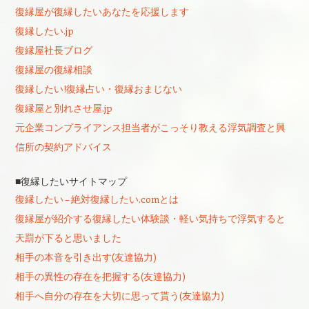
復縁屋が復縁したいあなたを応援します
復縁したい.jp
復縁屋社長ブログ
復縁屋の復縁相談
復縁したい!復縁占い・復縁おまじない
復縁屋と別れさせ屋.jp
元企業コンプライアンス担当者がこっそり教える浮気調査と興
信所の契約アドバイス
■復縁したいサイトマップ
復縁したい – 絶対復縁したい.comとは
復縁屋が紹介する復縁したい体験談・軽い気持ちで浮気すると
天罰が下ると思いました
相手の本音を引き出す(友達協力)
相手の異性の存在を把握する(友達協力)
相手へ自分の存在を大切に思って貰う(友達協力)