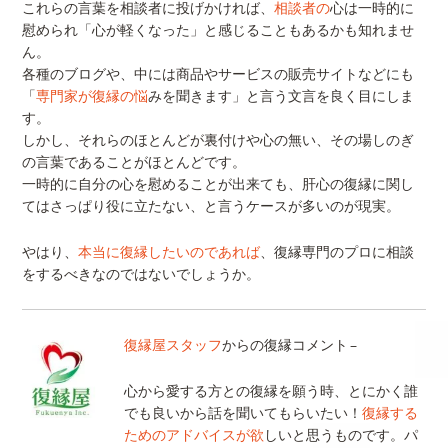
これらの言葉を相談者に投げかければ、
相談者の
心は一時的に
慰められ「心が軽くなった」と感じることもあるかも知れませ
ん。
各種のブログや、中には商品やサービスの販売サイトなどにも
「
専門家が復縁の悩
みを聞きます」と言う文言を良く目にしま
す。
しかし、それらのほとんどが裏付けや心の無い、その場しのぎ
の言葉であることがほとんどです。
一時的に自分の心を慰めることが出来ても、肝心の復縁に関し
てはさっぱり役に立たない、と言うケースが多いのが現実。
やはり、
本当に復縁したいのであれば
、復縁専門のプロに相談
をするべきなのではないでしょうか。
復縁屋スタッフ
からの復縁コメント –
心から愛する方との復縁を願う時、とにかく誰
でも良いから話を聞いてもらいたい！
復縁する
ためのアドバイスが欲
しいと思うものです。パ