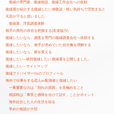
復縁の専門家、復縁相談、復縁工作会社への依頼
復縁屋が紹介する復縁したい体験談・軽い気持ちで浮気すると
天罰が下ると思いました
復縁屋、浮気調査体験
相手の異性の存在を把握する(友達協力)
復縁したいなら、調査を専門の復縁調査会社へ依頼する
復縁したいなら、相手が求めていた自分像を理解する
復縁したいなら、癖を変える
復縁したい – 絶対復縁したい.復縁屋を公開しました。
復縁したい – サイトマップ
復縁アドバイザーO2のプロフィール
海外で仕事をする恋人or配偶者と復縁したい
一番重要なのは「別れの原因」を見極めること
相談時は「事実と感情を分けて話す」ことがポイント
海外赴任した人の生活を知る
早めの相談が大切