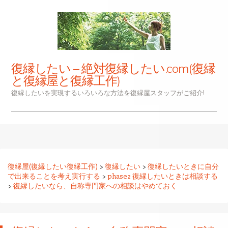
復縁したい – 絶対復縁したい.com(復縁
と復縁屋と復縁工作)
復縁したいを実現するいろいろな方法を復縁屋スタッフがご紹介!
ナビゲーション
コンテンツへスキップ
復縁屋(復縁したい復縁工作)
>
復縁したい
>
復縁したいときに自分
で出来ることを考え実行する
>
phase2 復縁したいときは相談する
>
復縁したいなら、自称専門家への相談はやめておく