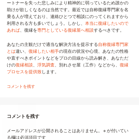
ートナーを失った悲しみにより精神的に弱っているため誰かの
助けが欲しくなるのは当然です。最近では自称復縁専門家を名
乗る人が増えており、連絡ひとつで相談にのってくれますから
利用される方も多いでしょう。しかし、
本当に復縁したいので
あれば
、復縁を
専門としている復縁屋へ相談
するべきです。
あなたの主観だけで適当な解決方法を提示する
自称復縁専門家
とは
違い、
復縁したい相手
の現在の状況や心境、あなたの性格
や直すべきポイントなどをプロの目線から読み解き、あなただ
けの
復縁相談
、
浮気調査
、別れさせ屋（工作）などから、
復縁
プロセスを提供致
します。
コメントを残す
コメントを残す
メールアドレスが公開されることはありません。
※
が付いてい
る欄は必須項目です