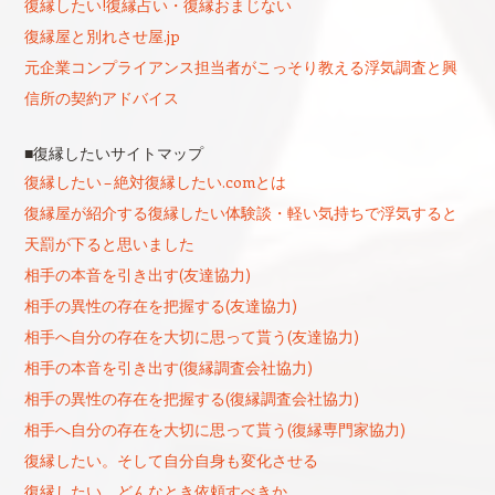
復縁したい!復縁占い・復縁おまじない
復縁屋と別れさせ屋.jp
元企業コンプライアンス担当者がこっそり教える浮気調査と興
信所の契約アドバイス
■復縁したいサイトマップ
復縁したい – 絶対復縁したい.comとは
復縁屋が紹介する復縁したい体験談・軽い気持ちで浮気すると
天罰が下ると思いました
相手の本音を引き出す(友達協力)
相手の異性の存在を把握する(友達協力)
相手へ自分の存在を大切に思って貰う(友達協力)
相手の本音を引き出す(復縁調査会社協力)
相手の異性の存在を把握する(復縁調査会社協力)
相手へ自分の存在を大切に思って貰う(復縁専門家協力)
復縁したい。そして自分自身も変化させる
復縁したい。どんなとき依頼すべきか